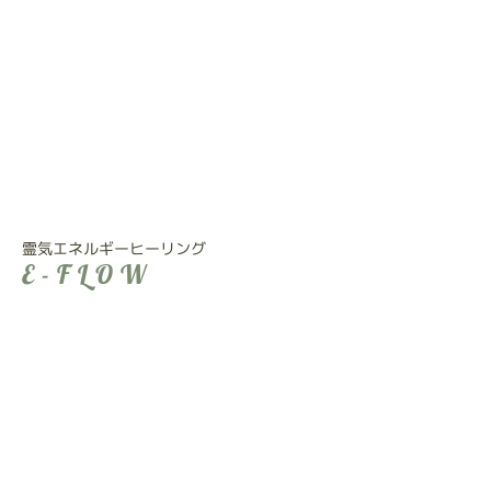
霊気エネルギーヒーリング
E-FLOW
〒441‐8157
愛知県豊橋市上野町
※詳細は予約確定後に送ります
Tel：080‐6349‐2161
セッション中は対応できませんのでメッセー
ジを残してください
​営業電話は全てお断りします